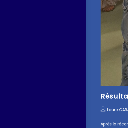
Résult
Laure CA
Après la réco