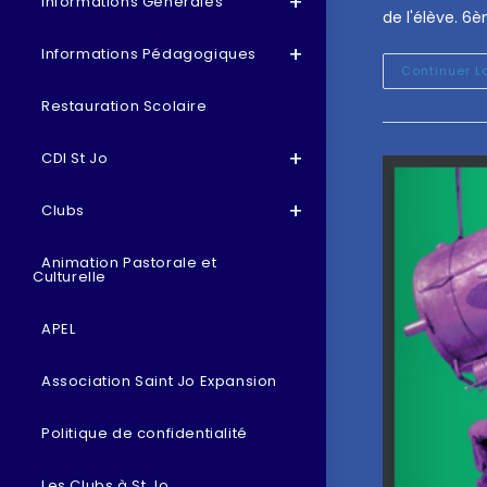
Informations Générales
de l'élève.
Informations Pédagogiques
Continuer L
Restauration Scolaire
CDI St Jo
Clubs
Animation Pastorale et
Culturelle
APEL
Association Saint Jo Expansion
Politique de confidentialité
Les Clubs à St Jo