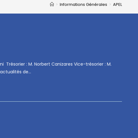
>
Informations Générales
>
APEL
i Trésorier : M. Norbert Canizares Vice-trésorier : M.
actualités de…