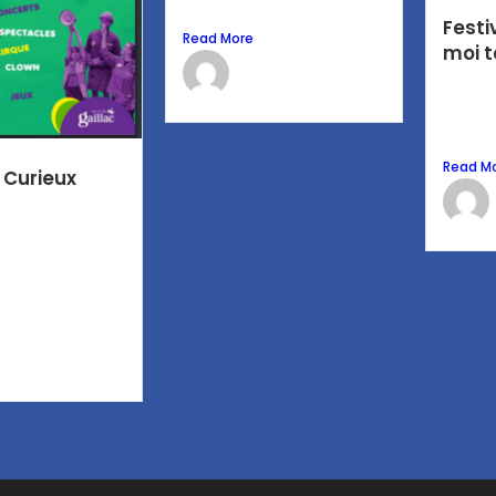
présenté par Gvansta
Festi
Read More
moi t
Laure CARAVACA
Dans l
13 avril 2026
Chucho
en part
Read M
 Curieux
d’un week-end,
devient scène
ure CARAVACA
juin 2026