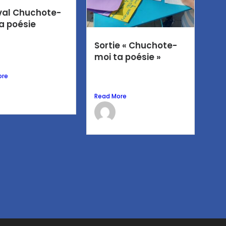
val Chuchote-
a poésie
e cadre du festival
Sortie « Chuchote-
te-moi ta poésie
moi ta poésie »
enariat...
Le 19 mars, les élèves de
ore
6e Pagnol et La...
Laure CARAVACA
Read More
13 avril 2026
Laure CARAVACA
20 mars 2026