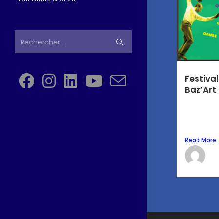
Rechercher…
Festival
Baz’Art
Le temps 
Saint Jo 
pour le...
Read More
La
11 