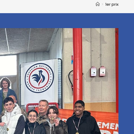
>
1er prix