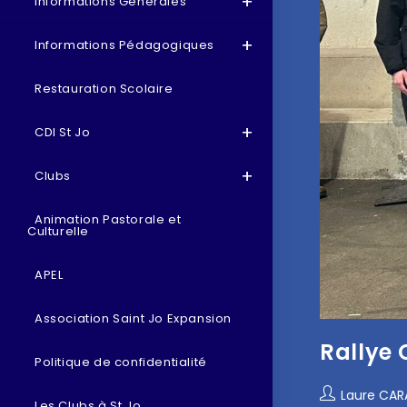
Informations Générales
Informations Pédagogiques
Restauration Scolaire
CDI St Jo
Clubs
Animation Pastorale et
Culturelle
APEL
Association Saint Jo Expansion
Rallye 
Politique de confidentialité
Laure CA
Les Clubs à St Jo