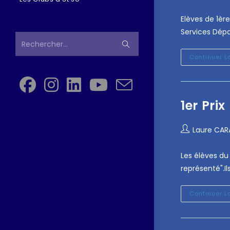
Elèves de 1èr
Services Dépa
Rechercher…
Continuer L
1er Prix
Laure CA
Les élèves du
représenté".I
Continuer L