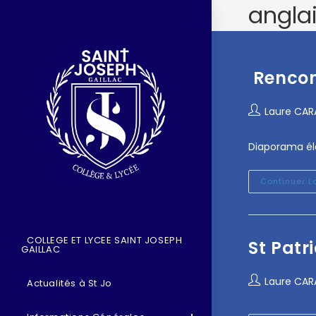
angla
Rencont
Laure CA
Diaporama él
Continuer L
COLLEGE ET LYCEE SAINT JOSEPH
St Patr
GAILLAC
Laure CA
Actualités à St Jo