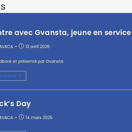
is
re avec Gvansta, jeune en service
RAVACA
13 avril 2026
aboré et présenté par Gvansta
a Lecture
ick’s Day
RAVACA
14 mars 2025