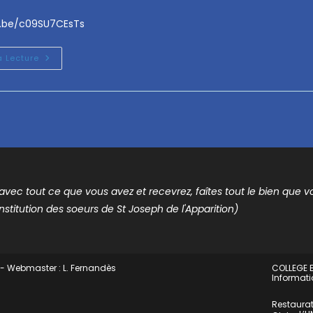
u.be/c09SU7CEsTs
a Lecture
t avec tout ce que vous avez et recevrez, faîtes tout le bien que vou
nstitution des soeurs de St Joseph de l'Apparition)
 - Webmaster : L. Fernandès
COLLEGE E
Informati
Restaurat