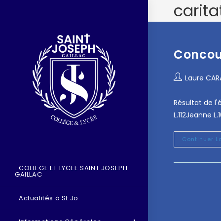
caritat
Concour
Laure CA
Résultat de l
L.112Jeanne L.
Continuer L
COLLEGE ET LYCEE SAINT JOSEPH
GAILLAC
Actualités à St Jo