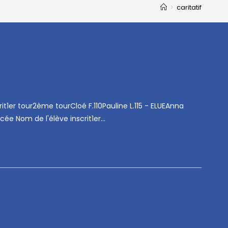
>
caritatif
it1er tour2ème tourCloé F.110Pauline L.115 - ELUEAnna
ycée Nom de l'élève inscrit1er…