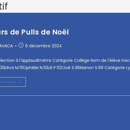
if
s de Pulls de Noël
RAVACA
6 décembre 2024
'élection à l'applaudimètre Catégorie Collège Nom de l'élève inscr
105Eéva M.111Ophélie N.113Lili P.112Cloé S.95Manon S.99 Catégorie L
a Lecture