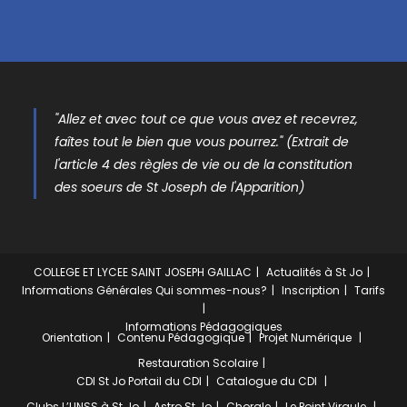
"Allez et avec tout ce que vous avez et recevrez,
faîtes tout le bien que vous pourrez." (Extrait de
l'article 4 des règles de vie ou de la constitution
des soeurs de St Joseph de l'Apparition)
COLLEGE ET LYCEE SAINT JOSEPH GAILLAC
Actualités à St Jo
Informations Générales
Qui sommes-nous?
Inscription
Tarifs
Informations Pédagogiques
Orientation
Contenu Pédagogique
Projet Numérique
Restauration Scolaire
CDI St Jo
Portail du CDI
Catalogue du CDI
Clubs
L’UNSS à St Jo
Astro St Jo
Chorale
Le Point Virgule