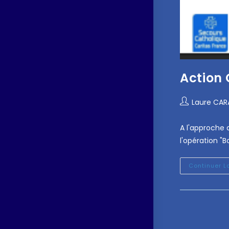
Action 
Laure CA
A l'approche 
l'opération "B
Continuer L