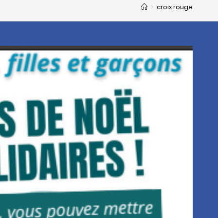
>
croix rouge