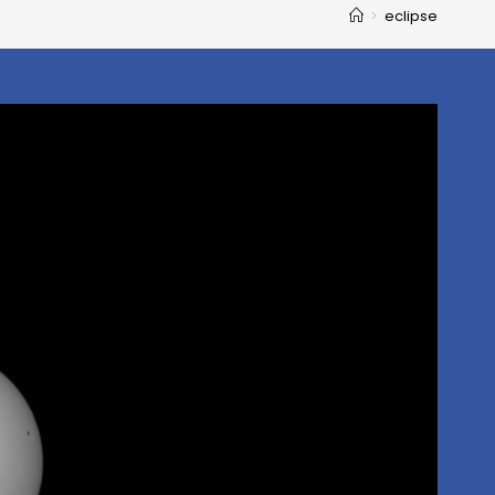
>
eclipse