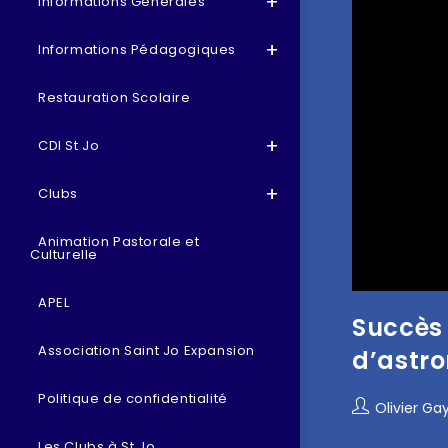
Informations Générales
Informations Pédagogiques
Restauration Scolaire
CDI St Jo
Clubs
Animation Pastorale et
Culturelle
APEL
Succès 
Association Saint Jo Expansion
d’astro
Politique de confidentialité
Olivier Ga
Les Clubs à St Jo