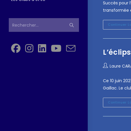
Succès pour l
transformée e
Rechercher…
Continuer L
L’éclips
Laure CA
Ce 10 juin 202
Gaillac. Le cl
Continuer L