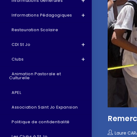
Informations Générales
Informations Pédagogiques
Restauration Scolaire
CDI St Jo
Clubs
Animation Pastorale et
Culturelle
APEL
Association Saint Jo Expansion
Remerc
Politique de confidentialité
Laure CA
Les Clubs à St Jo