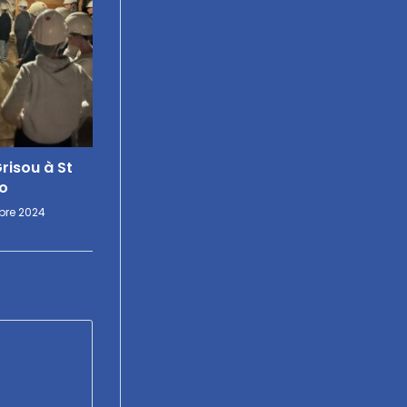
risou à St
o
obre 2024