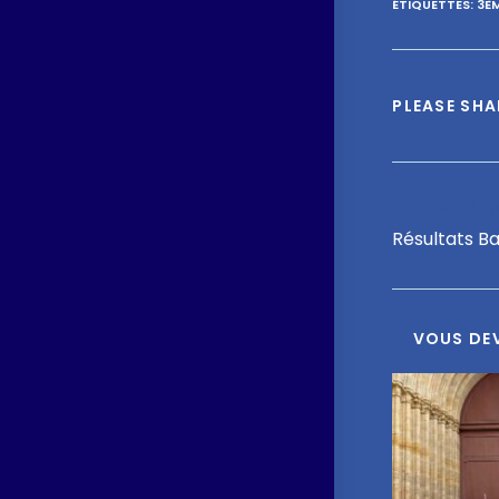
ÉTIQUETTES
:
3È
PLEASE SHA
Article
Résultats B
VOUS DEV