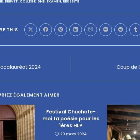
ME
,
BREVET
,
COLLÈGE
,
DNB
,
EXAMEN
,
RÉUSSITE
RE THIS
 précédent
Artic
accalauréat 2024
Coup de G
RIEZ ÉGALEMENT AIMER
Festival Chuchote-
moi ta poésie pour les
1ères HLP
29 mars 2024