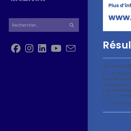
Rechercher…
Résul
Laure C
Activité
Contenu pé
Géographie
Lettres Mode
SVT
/
Tech
0 comme