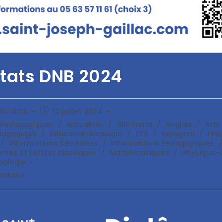
tats DNB 2024
ARAVACA
12 juillet 2024
s Pédagogiques
/
Actualités
/
Allemand
/
Anglais
/
Arts
dagogique
/
Education Musicale
/
EPS
/
Espagnol
/
Hist
/
Informations Générales
/
Informations Pédagogiques
rnes et Lettres classiques
/
Mathématiques
/
Physique-
nologie
ntaire