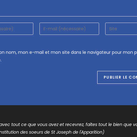
mon nom, mon e-mail et mon site dans le navigateur pour mon 
.
t avec tout ce que vous avez et recevrez, faîtes tout le bien que vou
nstitution des soeurs de St Joseph de l'Apparition)