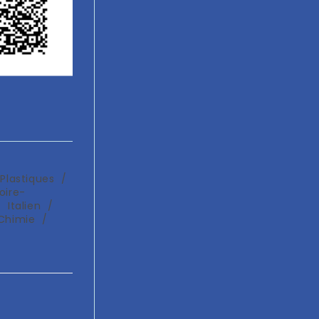
 Plastiques
/
oire-
/
Italien
/
Chimie
/