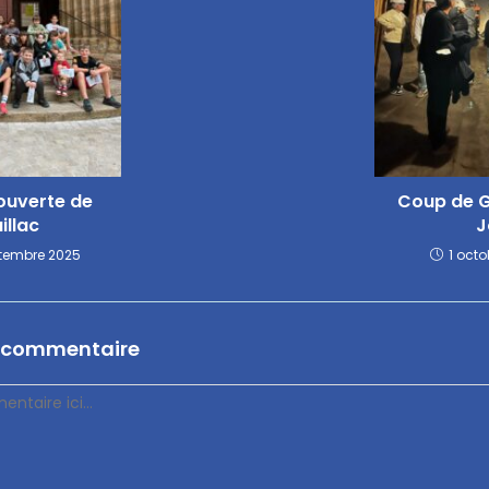
ouverte de
Coup de G
illac
J
tembre 2025
1 oct
n commentaire