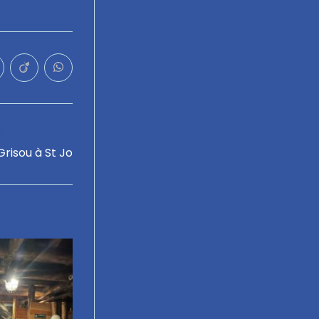
le suivant
risou à St Jo