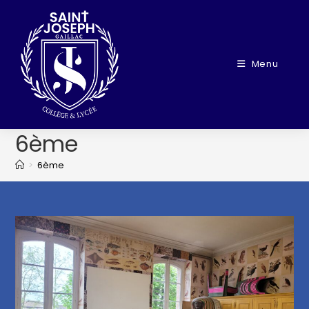
Menu
6ème
>
6ème