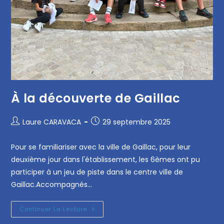
À la découverte de Gaillac
Laure CARAVACA
29 septembre 2025
Pour se familiariser avec la ville de Gaillac, pour leur
deuxième jour dans l'établissement, les 6èmes ont pu
participer à un jeu de piste dans le centre ville de
Gaillac.Accompagnés…
Continuer La Lecture