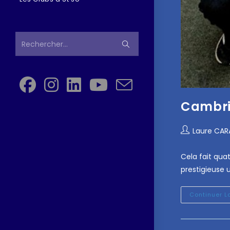
Rechercher…
Cambri
Laure CA
Cela fait qua
prestigieuse 
Continuer L