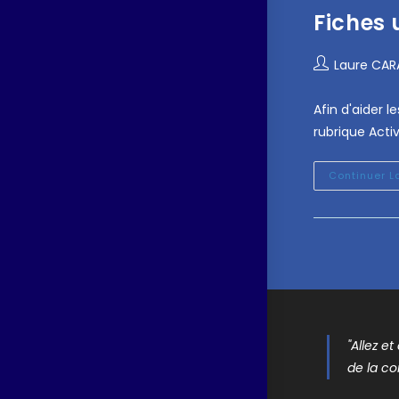
Fiches 
Laure CA
Afin d'aider 
rubrique Activ
Continuer L
"Allez e
de la co