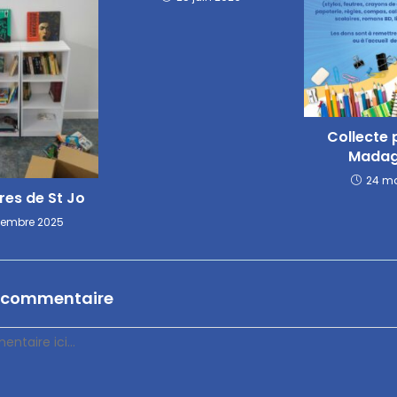
Collecte 
Madag
24 ma
vres de St Jo
cembre 2025
n commentaire