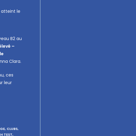
atteint le
iveau B2 au
élevé –
de
anna Clara.
nu, ces
r leur
DGE
,
CLUBS
,
SH TEST
,