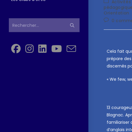
Activité
pédagogiqu
Orientation
0 comme
Rechercher…
Cela fait qu
prépare des 
discernés pa
« We few, w
13 courageu
Blagnac. Ap
familiariser
d’anglais in