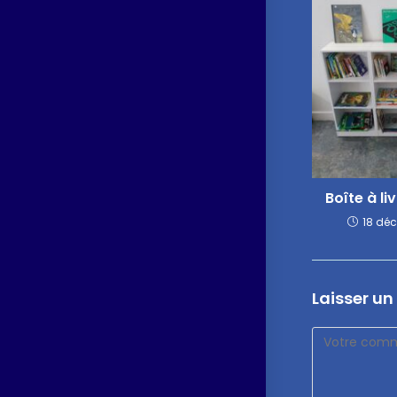
Boîte à li
18 dé
Laisser u