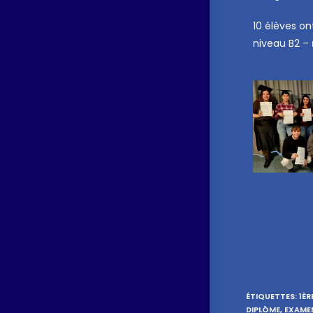
10 élèves on
niveau B2 –
ÉTIQUETTES
:
1ÈR
DIPLÔME
,
EXAME