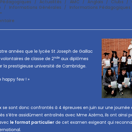
s Pédagogiques
/
Actualités
/
AMC
/
Anglais
/
Clubs
/
e
/
Informations Générales
/
Informations Pédagogiques
ntaire
atre années que le lycée St Joseph de Gaillac
nde
volontaires de classe de 2
aux diplômes
r la prestigieuse université de Cambridge.
e happy few ! »
x se sont donc confrontés à 4 épreuves en juin sur une journée 
rès s’être assidûment entraînés avec Mme Azéma, ils ont ainsi p
 avec
le format particulier
de cet examen exigeant qui reconna
ternational.