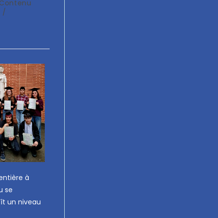
Contenu
/
entière à
u se
ît un niveau