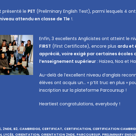
t présenté le
PET
(Preliminary English Test), parmi lesquels 4 ont 
niveau attendu en classe de Tle
!.
Enfin, 3 excellents Anglicistes ont atteint le n
FIRST
(First Certificate), encore plus
ardu et 
apprécié, voire exigé par certaines écoles 
l’enseignement supérieur
: Haizea, Noa et H
Au-delà de l’excellent niveau d’anglais recon
élèves ont acquis un… « p’tit truc en plus » pou
inscription sur la plateforme Parcoursup !
Heartiest congratulations, everybody !
E
,
2NDE
,
B2
,
CAMBRIDGE
,
CERTIFICAT
,
CERTIFICATION
,
CERTIFICATION CAMBRI
N
,
LYCÉE
,
ORIENTATION
,
ORIENTATION 2NDE
,
PARCOURSUP
,
PRELIMINARY ENGLI