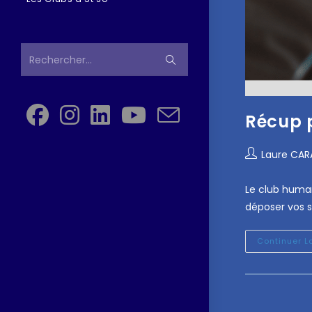
Rechercher…
Récup p
Laure CA
Le club human
déposer vos s
Continuer L