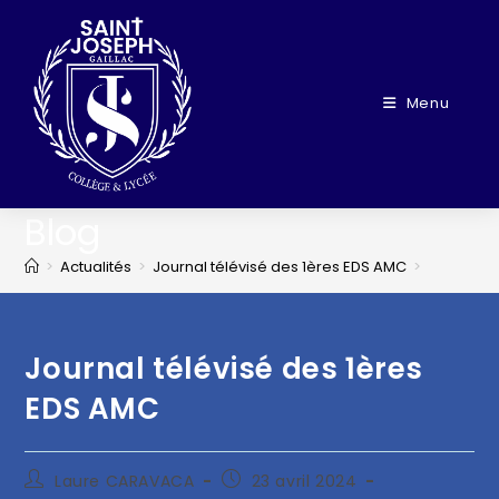
Menu
Blog
>
Actualités
>
Journal télévisé des 1ères EDS AMC
>
Journal télévisé des 1ères
EDS AMC
Laure CARAVACA
23 avril 2024