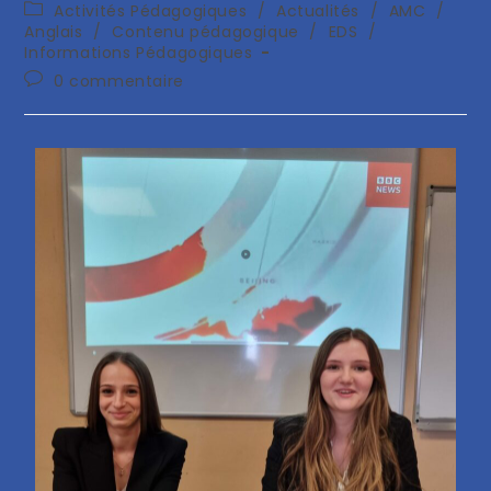
Activités Pédagogiques
/
Actualités
/
AMC
/
Anglais
/
Contenu pédagogique
/
EDS
/
Informations Pédagogiques
0 commentaire