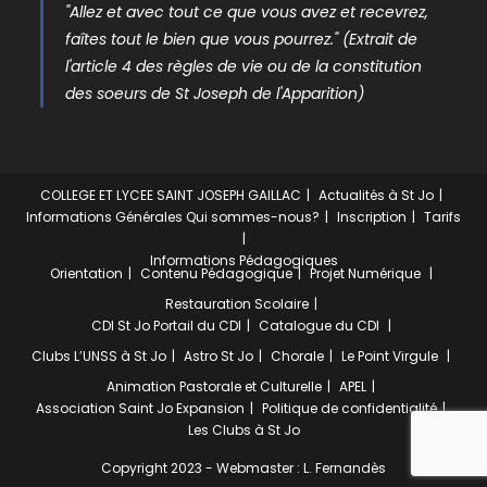
"Allez et avec tout ce que vous avez et recevrez,
faîtes tout le bien que vous pourrez." (Extrait de
l'article 4 des règles de vie ou de la constitution
des soeurs de St Joseph de l'Apparition)
COLLEGE ET LYCEE SAINT JOSEPH GAILLAC
Actualités à St Jo
Informations Générales
Qui sommes-nous?
Inscription
Tarifs
Informations Pédagogiques
Orientation
Contenu Pédagogique
Projet Numérique
Restauration Scolaire
CDI St Jo
Portail du CDI
Catalogue du CDI
Clubs
L’UNSS à St Jo
Astro St Jo
Chorale
Le Point Virgule
Animation Pastorale et Culturelle
APEL
Association Saint Jo Expansion
Politique de confidentialité
Les Clubs à St Jo
Copyright 2023 - Webmaster : L. Fernandès