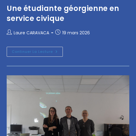
Une étudiante géorgienne en
service civique
Laure CARAVACA
19 mars 2026
Continuer La Lecture