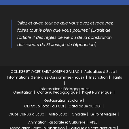
"Allez et avec tout ce que vous avez et recevrez,
faîtes tout le bien que vous pourrez." (Extrait de
l'article 4 des règles de vie ou de la constitution
des soeurs de St Joseph de l'Apparition)
COLLEGE ET LYCEE SAINT JOSEPH GAILLAC
Actualités à St Jo
Informations Générales
Qui sommes-nous?
Inscription
Tarifs
Informations Pédagogiques
Orientation
Contenu Pédagogique
Projet Numérique
Restauration Scolaire
CDI St Jo
Portail du CDI
Catalogue du CDI
Clubs
L’UNSS à St Jo
Astro St Jo
Chorale
Le Point Virgule
Animation Pastorale et Culturelle
APEL
Association Saint Jo Expansion
Politique de confidentialité