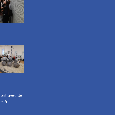
 sont avec de
its à