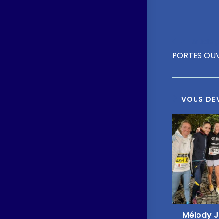
Article
PORTES OUV
VOUS DEV
Mélody J