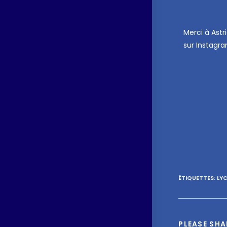
Merci à Astr
sur Instagr
ÉTIQUETTES
:
LY
PLEASE SHA