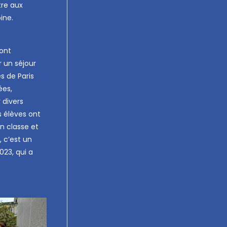
tre aux
ine.
 ont
r un séjour
s de Paris
ées,
r divers
s élèves ont
n classe et
, c’est un
023, qui a