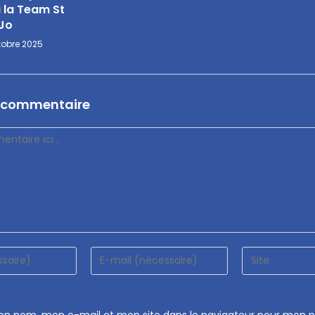
à la Team St
Jo
tobre 2025
n commentaire
mon nom, mon e-mail et mon site dans le navigateur pour mon 