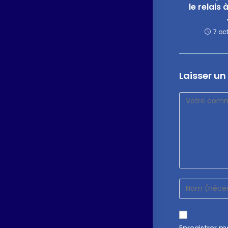
le relais 
7 oc
Laisser u
Enregistrer 