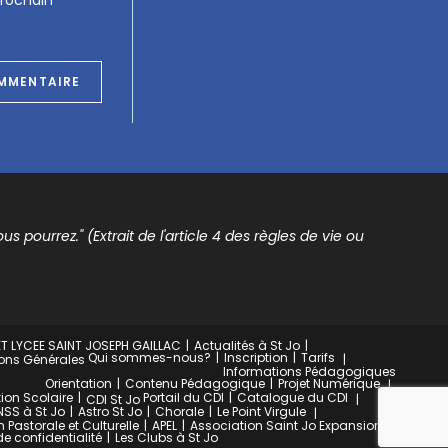
s pourrez." (Extrait de l'article 4 des règles de vie ou
T LYCEE SAINT JOSEPH GAILLAC
Actualités à St Jo
Qui sommes-nous?
Inscription
Tarifs
ons Générales
Informations Pédagogiques
Orientation
Contenu Pédagogique
Projet Numérique
ion Scolaire
Portail du CDI
Catalogue du CDI
CDI St Jo
NSS à St Jo
Astro St Jo
Chorale
Le Point Virgule
 Pastorale et Culturelle
APEL
Association Saint Jo Expansion
de confidentialité
Les Clubs à St Jo