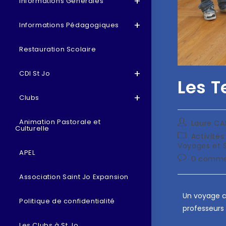
Informations Générales
Informations Pédagogiques
Restauration Scolaire
CDI St Jo
Les T
Clubs
Animation Pastorale et
Laure C
Culturelle
Activité
Voyages et S
APEL
0 comme
Association Saint Jo Expansion
Un voyage cu
Politique de confidentialité
professeurs 
Les Clubs à St Jo