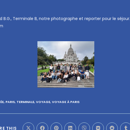
id B.G., Terminale B, notre photographe et reporter pour le séjou
am
CÉE
,
PARIS
,
TERMINALE
,
VOYAGE
,
VOYAGE À PARIS
RE THIS