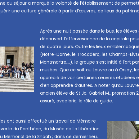
e du séjour a marqué la volonté de l’établissement de permet
uérir une culture générale à partir d’œuvres, de lieux du patrimo
Après une nuit passée dans le bus, les élèves
découvert l’effervescence de la capitale pou
de quatre jours. Outre les lieux emblématique
(Notre-Dame, le Trocadéro, les Champs-Elys
Montmartre,…), le groupe s’est initié à l’art pa
musées. Que ce soit au Louvre ou à Orsay, le
apprécié de voir certaines œuvres étudiées e
d’en apprendre d’autres. A noter qu’au Louvre
ancien élève de St Jo, Gabriel M., promotion 2
assuré, avec brio, le rôle de guide.
les ont aussi effectué un travail de Mémoire
uverte du Panthéon, du Musée de La Libération
du Mémorial de la Shoah ; dans ce dernier lieu,