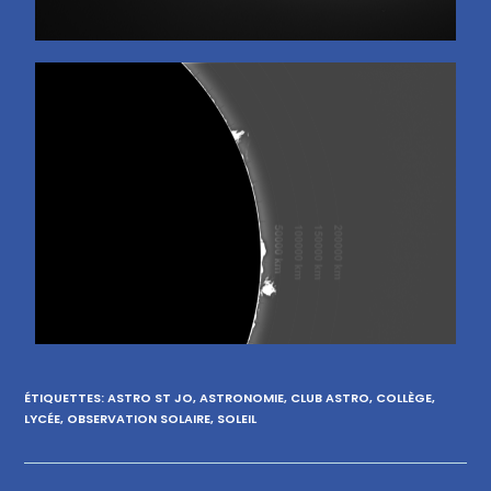
ÉTIQUETTES
:
ASTRO ST JO
,
ASTRONOMIE
,
CLUB ASTRO
,
COLLÈGE
,
LYCÉE
,
OBSERVATION SOLAIRE
,
SOLEIL