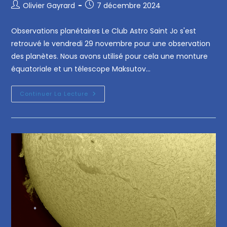
Olivier Gayrard
7 décembre 2024
Observations planétaires Le Club Astro Saint Jo s'est
retrouvé le vendredi 29 novembre pour une observation
des planètes. Nous avons utilisé pour cela une monture
équatoriale et un télescope Maksutov…
Continuer La Lecture