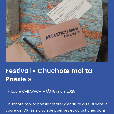
Festival « Chuchote moi ta
Poésie »
Laure CARAVACA
18 mars 2025
Chuchote moi ta poésie : atelier d'écriture au CDI dans le
cadre de l'AP. Semaison de poèmes et acrostiches dans