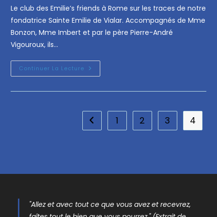
Le club des Emilie’s friends à Rome sur les traces de notre
fondatrice Sainte Emilie de Vialar. Accompagnés de Mme
Bonzon, Mme Imbert et par le père Pierre-André
Vigouroux, ils…
Continuer La Lecture
1
2
3
4
"Allez et avec tout ce que vous avez et recevrez,
faîtes tout le bien que vous pourrez." (Extrait de