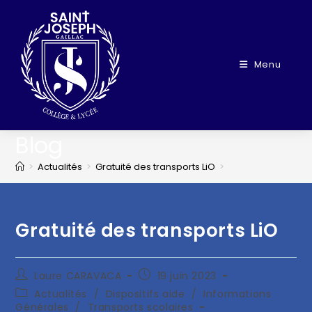
Menu
Blog
>
Actualités
>
Gratuité des transports LiO
>
Gratuité des transports LiO
Laure CARAVACA
19 juin 2023
Actualités
/
Dispositifs aide
/
Informations
Générales
/
Transports scolaires