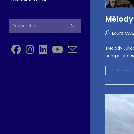
Mélody 
Rechercher…
Laure CA
sMelody Julie
composée ess
Continuer L