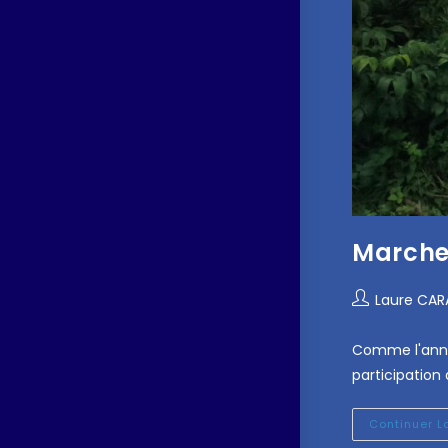
Marche
Laure CA
Comme l'année
participation
Continuer L