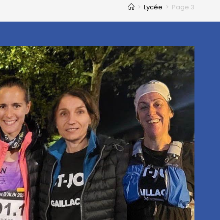
>
Lycée
>
Page 3