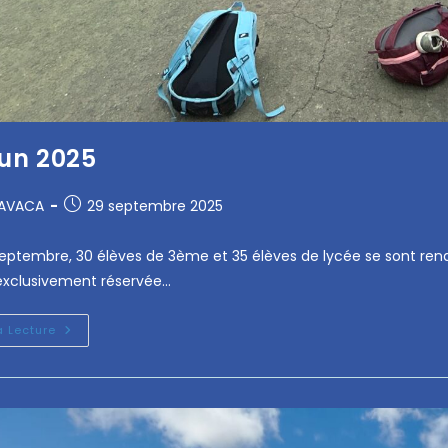
Run 2025
RAVACA
29 septembre 2025
eptembre, 30 élèves de 3ème et 35 élèves de lycée se sont rendu
 exclusivement réservée…
a Lecture