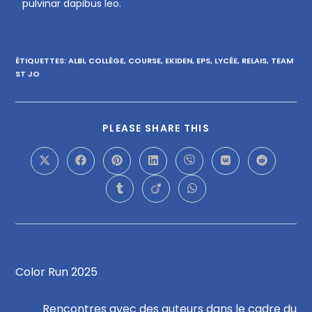
pulvinar dapibus leo.
ÉTIQUETTES
:
ALBI
,
COLLÈGE
,
COURSE
,
EKIDEN
,
EPS
,
LYCÉE
,
RELAIS
,
TEAM
ST JO
PLEASE SHARE THIS
Article précédent
Color Run 2025
Article suivant
Rencontres avec des auteurs dans le cadre du