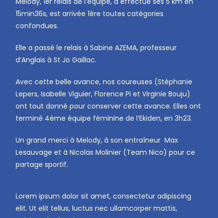
Melody, 1er relais de l’équipe, a effectué ses 5 km en
15min36s, est arrivée 1ère toutes catégories
confondues.
Elle a passé le relais à Sabine AZEMA, professeur
d’Anglais à St Jo Gaillac.
Avec cette belle avance, nos coureuses (Stéphanie
Lepers, Isabelle Viguier, Florence Pi et Virginie Bouju)
ont tout donné pour conserver cette avance. Elles ont
terminé 4ème équipe féminine de l’Ekiden, en 3h23.
Un grand merci à Melody, à son entraîneur Max
Lesauvage et à Nicolas Molinier (Team Nico) pour ce
partage sportif.
Lorem ipsum dolor sit amet, consectetur adipiscing
elit. Ut elit tellus, luctus nec ullamcorper mattis,