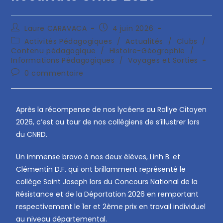
Laure CARAVACA
4 juin 2026
Activités Pédagogiques
/
Actualités
/
Clubs
/
Contenu pédagogique
/
Histoire-Géographie
/
Informations Pédagogiques
/
Voyages et Sorties
0 commentaire
Après la récompense de nos lycéens au Rallye Citoyen
2026, c’est au tour de nos collégiens de s’illustrer lors
du CNRD.
Un immense bravo à nos deux élèves, Linh B. et
Clémentin D.F. qui ont brillamment représenté le
collège Saint Joseph lors du Concours National de la
Résistance et de la Déportation 2026 en remportant
respectivement le 1er et 2ème prix en travail individuel
au niveau départemental.