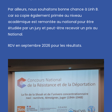
Par ailleurs, nous souhaitons bonne chance à Linh B.
car sa copie également primée au niveau
académique est remontée au national pour être
étudiée par un jury et peut-être recevoir un prix au
National.
RDV en septembre 2026 pour les résultats.