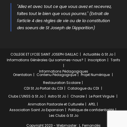
"Allez et avec tout ce que vous avez et recevrez,
faîtes tout le bien que vous pourrez." (Extrait de
l'article 4 des règles de vie ou de la constitution
des soeurs de St Joseph de l'Apparition)
COLLEGE ET LYCEE SAINT JOSEPH GAILLAC
Actualités à St Jo
Informations Générales
Qui sommes-nous?
Inscription
Tarifs
Informations Pédagogiques
Orientation
Contenu Pédagogique
Projet Numérique
Restauration Scolaire
CDI St Jo
Portail du CDI
Catalogue du CDI
Clubs
L’UNSS à St Jo
Astro St Jo
Chorale
Le Point Virgule
Animation Pastorale et Culturelle
APEL
Association Saint Jo Expansion
Politique de confidentialité
Les Clubs à St Jo
Copyright 2023 - Webmaster : L. Fernandès