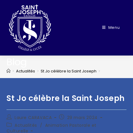
Menu
Blog
>
Actualités
>
St Jo célèbre la Saint Joseph
>
St Jo célèbre la Saint Joseph
Laure CARAVACA
29 mars 2024
Actualités
/
Animation Pastorale et
Culturelle