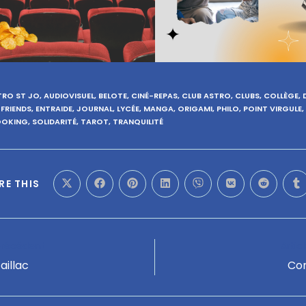
TRO ST JO
,
AUDIOVISUEL
,
BELOTE
,
CINÉ-REPAS
,
CLUB ASTRO
,
CLUBS
,
COLLÈGE
,
S FRIENDS
,
ENTRAIDE
,
JOURNAL
,
LYCÉE
,
MANGA
,
ORIGAMI
,
PHILO
,
POINT VIRGULE
,
OOKING
,
SOLIDARITÉ
,
TAROT
,
TRANQUILITÉ
RE THIS
 précédent
Artic
aillac
Con