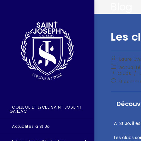
Blog
Les c
Laure C
Actualité
/
Clubs
/
0 comme
Découvr
COLLEGE ET LYCEE SAINT JOSEPH
GAILLAC
A St Jo, il 
Actualités à St Jo
Les clubs so