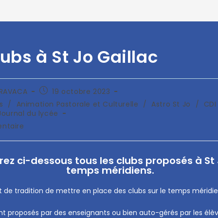
lubs à St Jo Gaillac
ARAVACA
19 octobre 2023
s
/
Animation Pastorale et Culturelle
/
Astro St Jo
/
CDI
Journal du lycée
ntaire
ez ci-dessous tous les clubs proposés à St 
temps méridiens.
est de tradition de mettre en place des clubs sur le temps méridie
nt proposés par des enseignants ou bien auto-gérés par les élèv