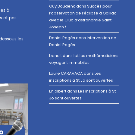
Guy Boudenc
dans
Succès pour
ées à
l’observation de l’éclipse à Gaillac
es et pas
avec le Club d’astronomie Saint
Joseph !
Daniel Pagés
dans
Intervention de
-dessous les
Daniel Pagés
benoit
dans
Ici, les mathématiciens
voyagent immobiles
Laure CARAVACA
dans
Les
inscriptions à St Jo sont ouvertes
Enjalbert
dans
Les inscriptions à St
Jo sont ouvertes