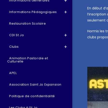
Informations Générales
En début d’
Informations Pédagogiques
l’inscriptio
seulement q
Restauration Scolaire
Hormis les t
CDI St Jo
clubs propo
Clubs
Animation Pastorale et
Culturelle
APEL
Association Saint Jo Expansion
Politique de confidentialité
Les Clubs à St Jo