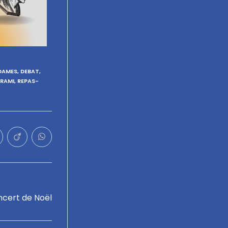
DAMES
,
DEBAT
,
RAMI
,
REPAS-
le suivant
cert de Noël