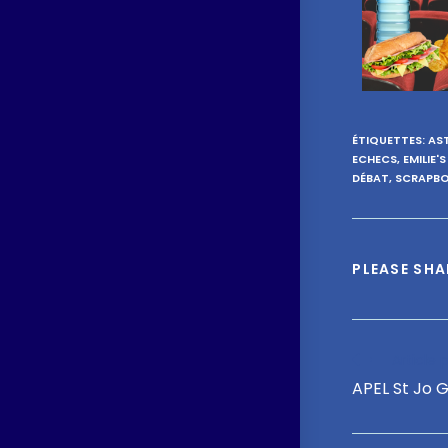
ÉTIQUETTES
:
AS
ECHECS
,
EMILIE'
DÉBAT
,
SCRAPB
PLEASE SHA
Article
APEL St Jo G