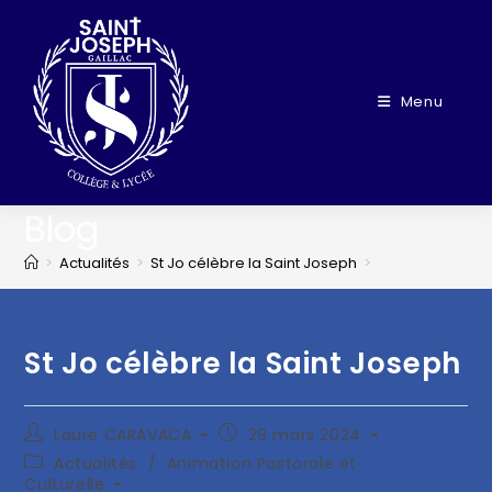
Menu
Blog
>
Actualités
>
St Jo célèbre la Saint Joseph
>
St Jo célèbre la Saint Joseph
Laure CARAVACA
29 mars 2024
Actualités
/
Animation Pastorale et
Culturelle